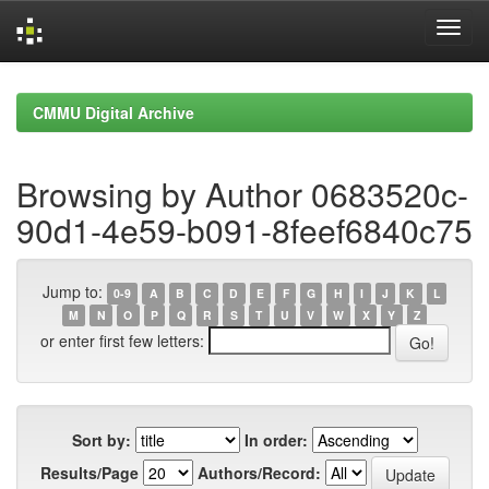
Skip
navigation
CMMU Digital Archive
Browsing by Author 0683520c-
90d1-4e59-b091-8feef6840c75
Jump to:
0-9
A
B
C
D
E
F
G
H
I
J
K
L
M
N
O
P
Q
R
S
T
U
V
W
X
Y
Z
or enter first few letters:
Sort by:
In order:
Results/Page
Authors/Record: