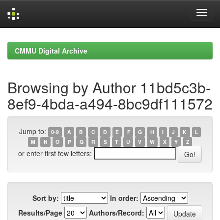
Skip
navigation
CMMU Digital Archive
Browsing by Author 11bd5c3b-
8ef9-4bda-a494-8bc9df111572
Jump to:
0-9
A
B
C
D
E
F
G
H
I
J
K
L
M
N
O
P
Q
R
S
T
U
V
W
X
Y
Z
or enter first few letters:
Sort by:
In order:
Results/Page
Authors/Record: