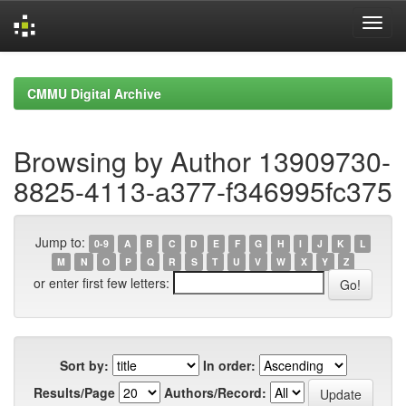
Skip
navigation
CMMU Digital Archive
Browsing by Author 13909730-
8825-4113-a377-f346995fc375
Jump to:
0-9
A
B
C
D
E
F
G
H
I
J
K
L
M
N
O
P
Q
R
S
T
U
V
W
X
Y
Z
or enter first few letters:
Sort by:
In order:
Results/Page
Authors/Record: