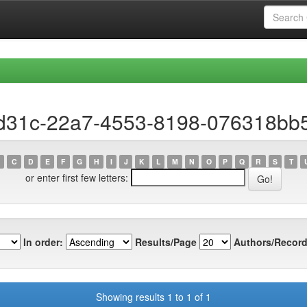
1d31c-22a7-4553-8198-076318bb
C
D
E
F
G
H
I
J
K
L
M
N
O
P
Q
R
S
T
or enter first few letters:
In order:
Results/Page
Authors/Record
Showing results 1 to 1 of 1