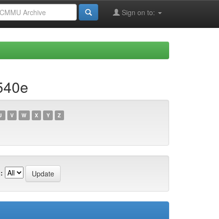
Sign on to:
540e
U
V
W
X
Y
Z
: