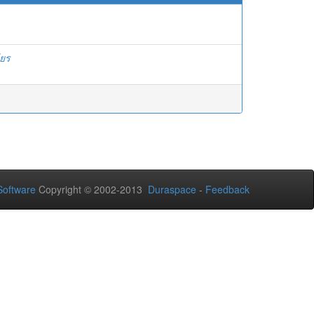
ียร
oftware
Copyright © 2002-2013
Duraspace
-
Feedback