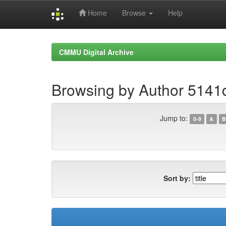
Home
Browse
Help
Skip
navigation
CMMU Digital Archive
Browsing by Author 514
Jump to:
0-9
A
B
Sort by: