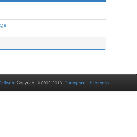
ุกูล
oftware
Copyright © 2002-2013
Duraspace
-
Feedback