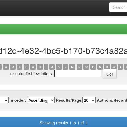
ad12d-4e32-4bc5-b170-b73c4a82
C
D
E
F
G
H
I
J
K
L
M
N
O
P
Q
R
S
T
or enter first few letters:
In order:
Results/Page
Authors/Record
Showing results 1 to 1 of 1