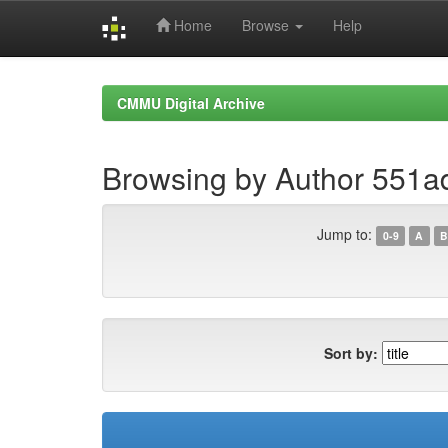
Home
Browse
Help
Skip
navigation
CMMU Digital Archive
Browsing by Author 551
Jump to:
0-9
A
B
Sort by: