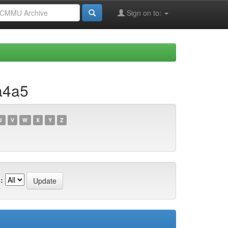
Sign on to:
a4a5
U
V
W
X
Y
Z
: