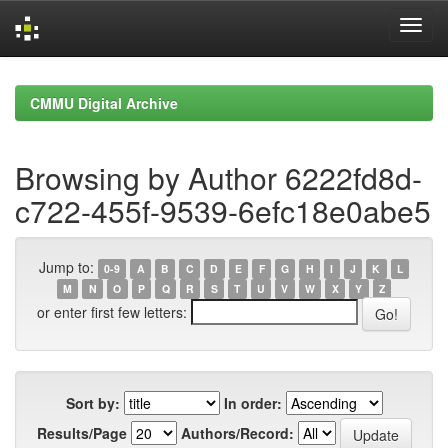
Skip
navigation
CMMU Digital Archive
Browsing by Author 6222fd8d-
c722-455f-9539-6efc18e0abe5
Jump to:
0-9
A
B
C
D
E
F
G
H
I
J
K
L
M
N
O
P
Q
R
S
T
U
V
W
X
Y
Z
or enter first few letters:
Sort by:
In order:
Results/Page
Authors/Record: