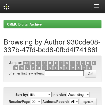
Skip
navigation
CMMU Digital Archive
Browsing by Author 930cde08-
337b-47fd-bcd8-0fbd4f74186f
Jump to:
0-9
A
B
C
D
E
F
G
H
I
J
K
L
M
N
O
P
Q
R
S
T
U
V
W
X
Y
Z
or enter first few letters:
Sort by:
In order:
Results/Page
Authors/Record: