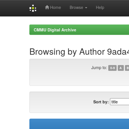
Home
Browse
Help
Skip
navigation
CMMU Digital Archive
Browsing by Author 9ada
Jump to:
0-9
A
B
Sort by: