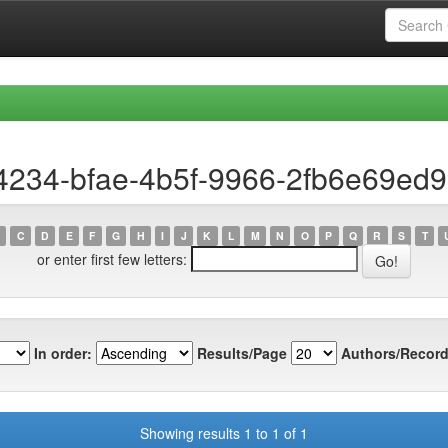
4234-bfae-4b5f-9966-2fb6e69ed
C
D
E
F
G
H
I
J
K
L
M
N
O
P
Q
R
S
T
or enter first few letters:
In order:
Results/Page
Authors/Record
Showing results 1 to 1 of 1