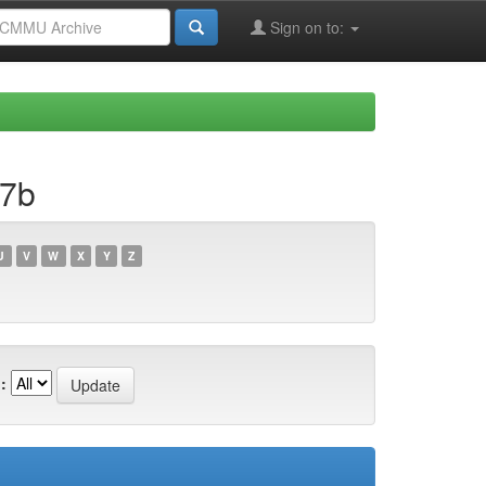
Sign on to:
97b
U
V
W
X
Y
Z
: