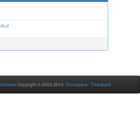
พันธ์
oftware
Copyright © 2002-2013
Duraspace
-
Feedback