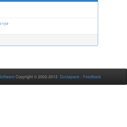
ยากุล
oftware
Copyright © 2002-2013
Duraspace
-
Feedback