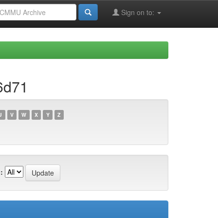
Sign on to:
6d71
U
V
W
X
Y
Z
: