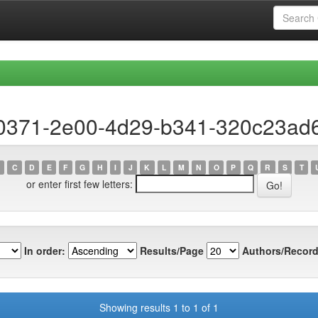
10371-2e00-4d29-b341-320c23ad
C
D
E
F
G
H
I
J
K
L
M
N
O
P
Q
R
S
T
or enter first few letters:
In order:
Results/Page
Authors/Record
Showing results 1 to 1 of 1