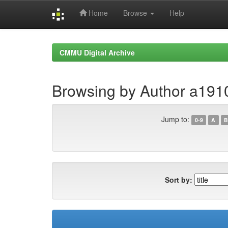
Home
Browse
Help
Skip
navigation
CMMU Digital Archive
Browsing by Author a19
Jump to:
0-9
A
B
Sort by: