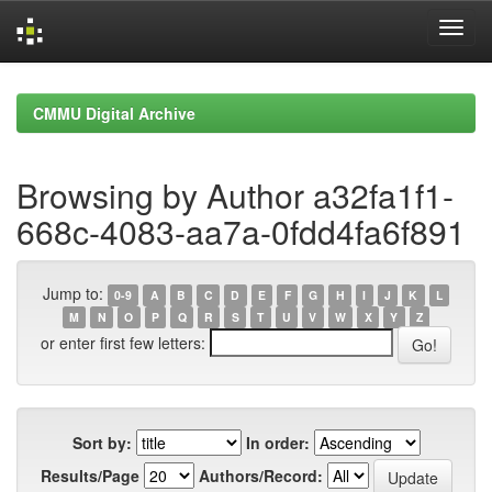
Skip
navigation
CMMU Digital Archive
Browsing by Author a32fa1f1-
668c-4083-aa7a-0fdd4fa6f891
Jump to:
0-9
A
B
C
D
E
F
G
H
I
J
K
L
M
N
O
P
Q
R
S
T
U
V
W
X
Y
Z
or enter first few letters:
Sort by:
In order:
Results/Page
Authors/Record: