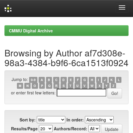
Skip
navigation
CMMU Digital Archive
Browsing by Author af7d308e-
98a3-4384-b9f6-6ca1513f0924
Jump to:
0-9
A
B
C
D
E
F
G
H
I
J
K
L
M
N
O
P
Q
R
S
T
U
V
W
X
Y
Z
or enter first few letters:
Sort by:
In order:
Results/Page
Authors/Record: