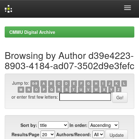
Skip
navigation
CMMU Digital Archive
Browsing by Author d39e4223-
8903-4184-ad07-3502d9e3fefc
Jump to:
0-9
A
B
C
D
E
F
G
H
I
J
K
L
M
N
O
P
Q
R
S
T
U
V
W
X
Y
Z
or enter first few letters:
Sort by:
In order:
Results/Page
Authors/Record: