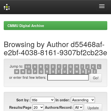
Skip
navigation
CMMU Digital Archive
Browsing by Author d55468af-
e2bf-4038-8161-9307bf2cb23e
Jump to:
0-9
A
B
C
D
E
F
G
H
I
J
K
L
M
N
O
P
Q
R
S
T
U
V
W
X
Y
Z
or enter first few letters:
Sort by:
In order:
Results/Page
Authors/Record: