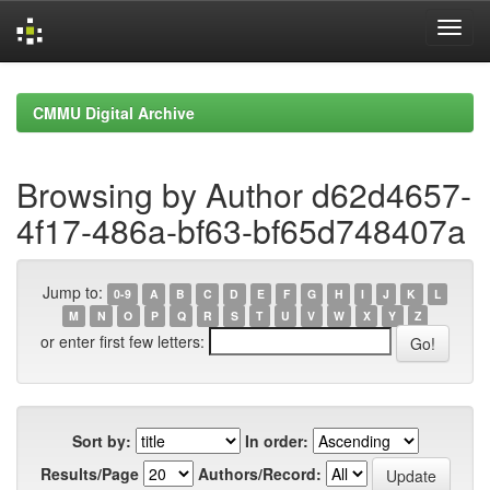
Skip
navigation
CMMU Digital Archive
Browsing by Author d62d4657-
4f17-486a-bf63-bf65d748407a
Jump to:
0-9
A
B
C
D
E
F
G
H
I
J
K
L
M
N
O
P
Q
R
S
T
U
V
W
X
Y
Z
or enter first few letters:
Sort by:
In order:
Results/Page
Authors/Record: