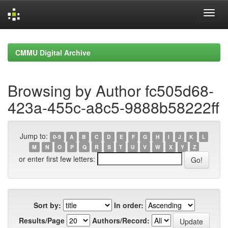
Skip
navigation
CMMU Digital Archive
Browsing by Author fc505d68-
423a-455c-a8c5-9888b58222ff
Jump to:
0-9
A
B
C
D
E
F
G
H
I
J
K
L
M
N
O
P
Q
R
S
T
U
V
W
X
Y
Z
or enter first few letters:
Sort by:
In order:
Results/Page
Authors/Record: