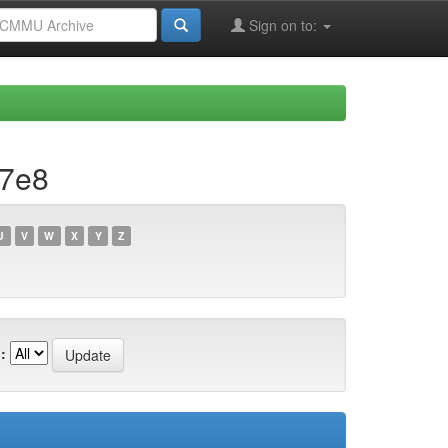
Sign on to:
07e8
U
V
W
X
Y
Z
: