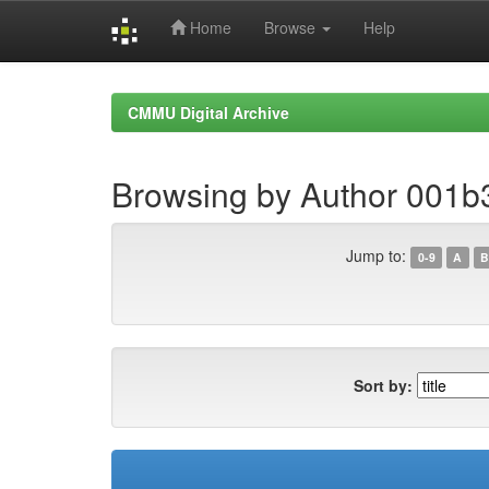
Home
Browse
Help
Skip
navigation
CMMU Digital Archive
Browsing by Author 001
Jump to:
0-9
A
B
Sort by: