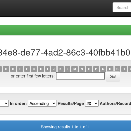
b34e8-de77-4ad2-86c3-40fbb41b
C
D
E
F
G
H
I
J
K
L
M
N
O
P
Q
R
S
T
or enter first few letters:
In order:
Results/Page
Authors/Record
Showing results 1 to 1 of 1