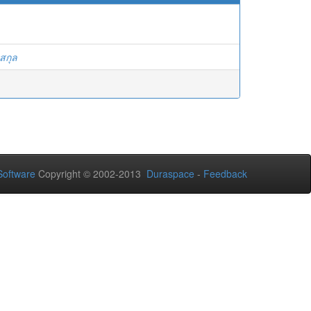
สกุล
oftware
Copyright © 2002-2013
Duraspace
-
Feedback