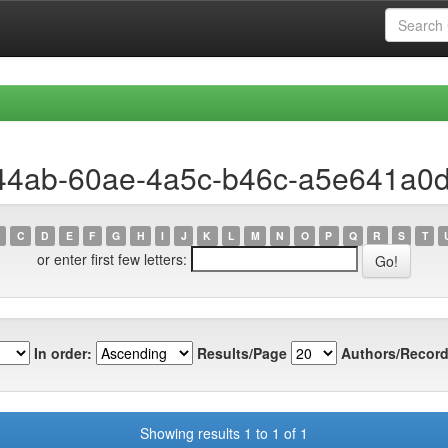
a44ab-60ae-4a5c-b46c-a5e641a0
C
D
E
F
G
H
I
J
K
L
M
N
O
P
Q
R
S
T
or enter first few letters:
In order:
Results/Page
Authors/Record
Showing results 1 to 1 of 1