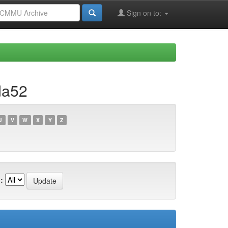
Sign on to:
da52
U
V
W
X
Y
Z
: