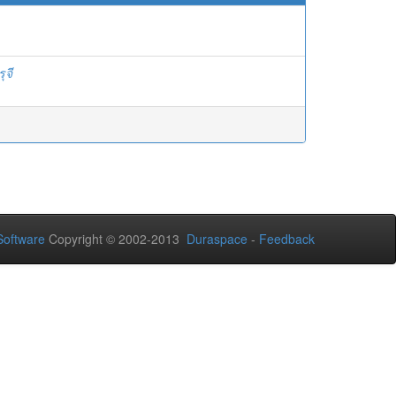
ุจี
oftware
Copyright © 2002-2013
Duraspace
-
Feedback