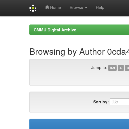
Home
Browse
Help
Skip
navigation
CMMU Digital Archive
Browsing by Author 0cd
Jump to:
0-9
A
B
Sort by: