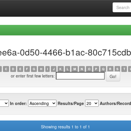
dee6a-0d50-4466-b1ac-80c715cd
C
D
E
F
G
H
I
J
K
L
M
N
O
P
Q
R
S
T
or enter first few letters:
In order:
Results/Page
Authors/Record
Showing results 1 to 1 of 1