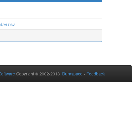
ลักธรรม
oftware
Copyright © 2002-2013
Duraspace
-
Feedback