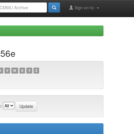
Sign on to:
b56e
U
V
W
X
Y
Z
: