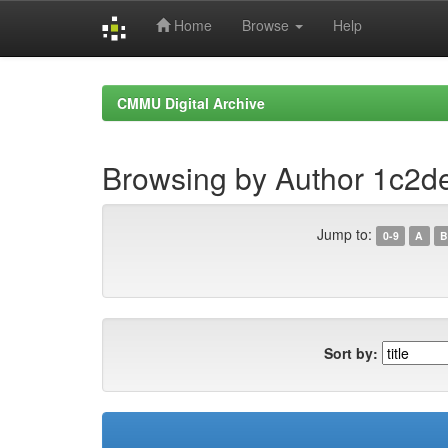
Home
Browse
Help
Skip
navigation
CMMU Digital Archive
Browsing by Author 1c2
Jump to:
0-9
A
B
Sort by: