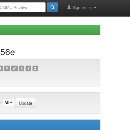
Sign on to:
b56e
U
V
W
X
Y
Z
: