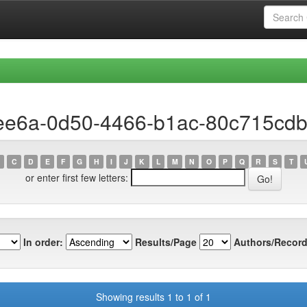
dee6a-0d50-4466-b1ac-80c715cd
C
D
E
F
G
H
I
J
K
L
M
N
O
P
Q
R
S
T
or enter first few letters:
In order:
Results/Page
Authors/Record
Showing results 1 to 1 of 1