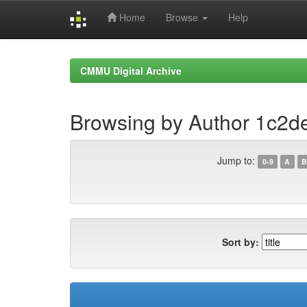
Home
Browse
Help
Skip
navigation
CMMU Digital Archive
Browsing by Author 1c2
Jump to:
0-9
A
B
Sort by: