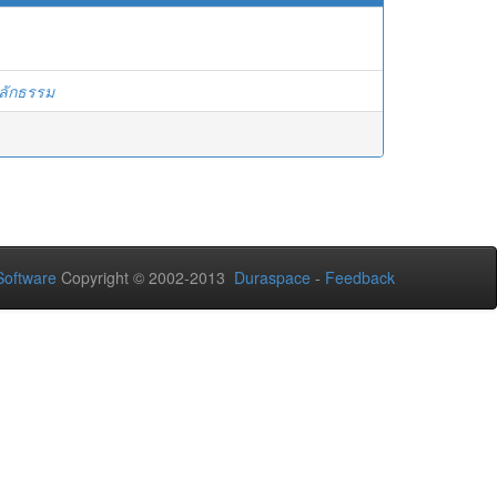
ลักธรรม
oftware
Copyright © 2002-2013
Duraspace
-
Feedback