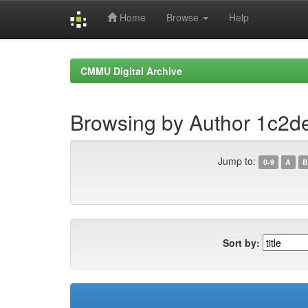
Home
Browse
Help
Skip
navigation
CMMU Digital Archive
Browsing by Author 1c2
Jump to:
0-9
A
B
Sort by: