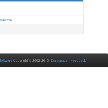
ลักธรรม
oftware
Copyright © 2002-2013
Duraspace
-
Feedback