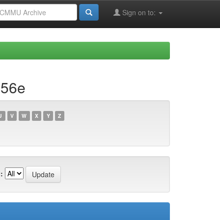
Sign on to:
b56e
U
V
W
X
Y
Z
: