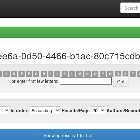
dee6a-0d50-4466-b1ac-80c715cd
C
D
E
F
G
H
I
J
K
L
M
N
O
P
Q
R
S
T
or enter first few letters:
In order:
Results/Page
Authors/Record
Showing results 1 to 1 of 1