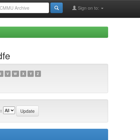
Sign on to:
dfe
U
V
W
X
Y
Z
: