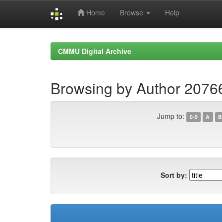
Home
Browse
Help
Skip
navigation
CMMU Digital Archive
Browsing by Author 2076
Jump to:
0-9
A
B
Sort by: