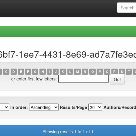
6bf7-1ee7-4431-8e69-ad7a7fe3e
C
D
E
F
G
H
I
J
K
L
M
N
O
P
Q
R
S
T
or enter first few letters:
In order:
Results/Page
Authors/Record
Showing results 1 to 1 of 1