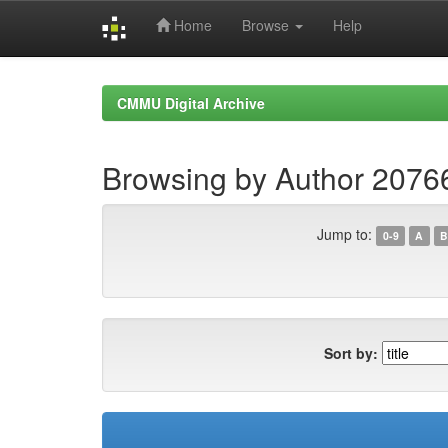
Home
Browse
Help
Skip
navigation
CMMU Digital Archive
Browsing by Author 2076
Jump to:
0-9
A
B
Sort by: