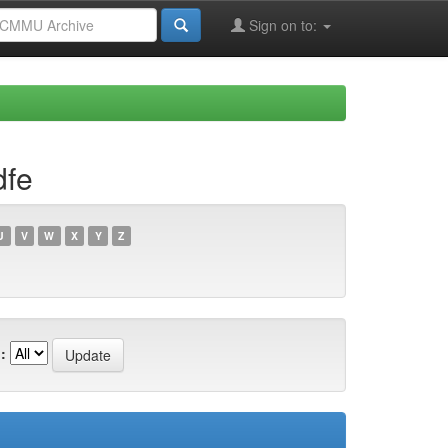
Sign on to:
dfe
U
V
W
X
Y
Z
: