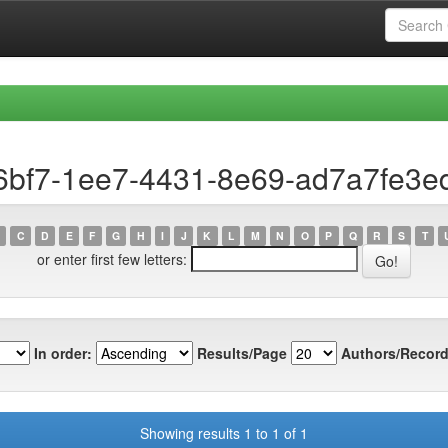
6bf7-1ee7-4431-8e69-ad7a7fe3e
C
D
E
F
G
H
I
J
K
L
M
N
O
P
Q
R
S
T
or enter first few letters:
In order:
Results/Page
Authors/Record
Showing results 1 to 1 of 1