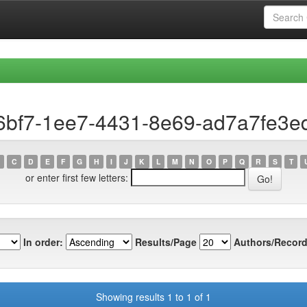
6bf7-1ee7-4431-8e69-ad7a7fe3e
C
D
E
F
G
H
I
J
K
L
M
N
O
P
Q
R
S
T
or enter first few letters:
In order:
Results/Page
Authors/Record
Showing results 1 to 1 of 1