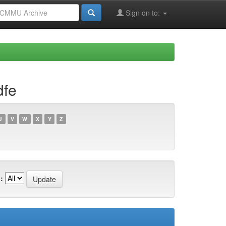
Sign on to:
dfe
U
V
W
X
Y
Z
: