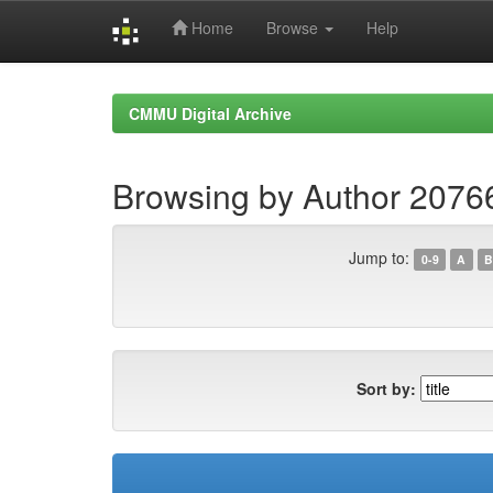
Home
Browse
Help
Skip
navigation
CMMU Digital Archive
Browsing by Author 2076
Jump to:
0-9
A
B
Sort by: