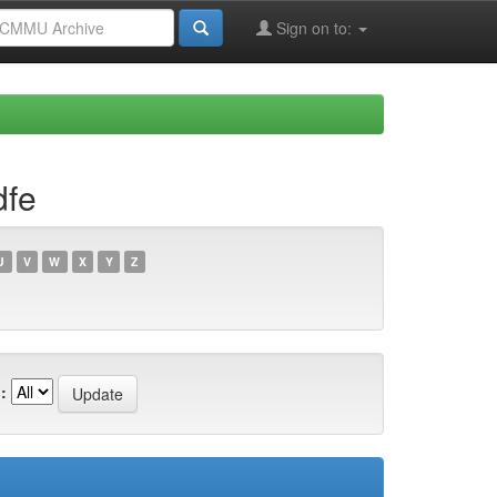
Sign on to:
dfe
U
V
W
X
Y
Z
: