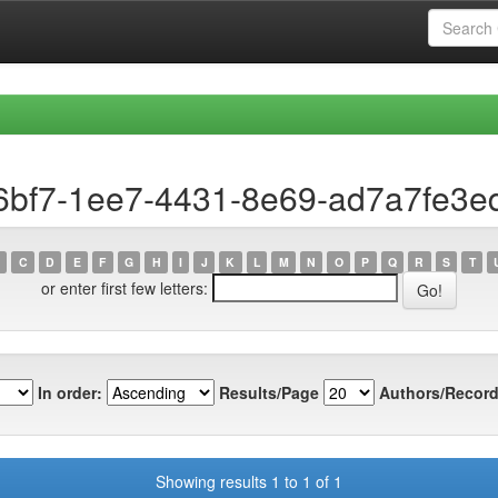
6bf7-1ee7-4431-8e69-ad7a7fe3e
C
D
E
F
G
H
I
J
K
L
M
N
O
P
Q
R
S
T
or enter first few letters:
In order:
Results/Page
Authors/Record
Showing results 1 to 1 of 1