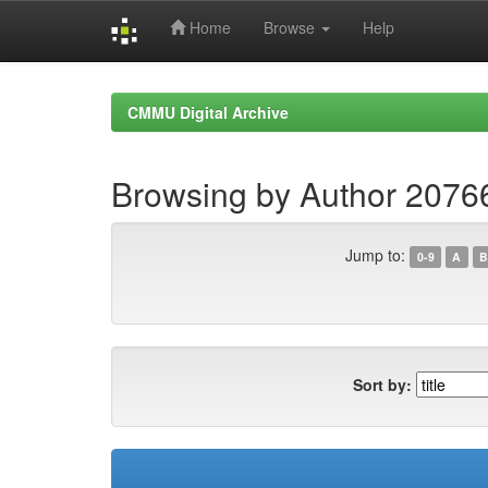
Home
Browse
Help
Skip
navigation
CMMU Digital Archive
Browsing by Author 2076
Jump to:
0-9
A
B
Sort by: