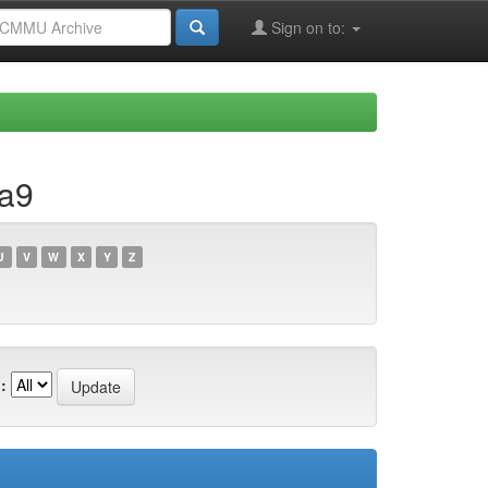
Sign on to:
4a9
U
V
W
X
Y
Z
: