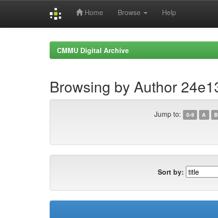
Home
Browse
Help
Skip
navigation
CMMU Digital Archive
Browsing by Author 24e1
Jump to:
0-9
A
B
Sort by: