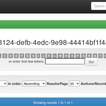
3124-defb-4edc-9e98-44414bf1f
C
D
E
F
G
H
I
J
K
L
M
N
O
P
Q
R
S
T
or enter first few letters:
In order:
Results/Page
Authors/Record
Showing results 1 to 1 of 1