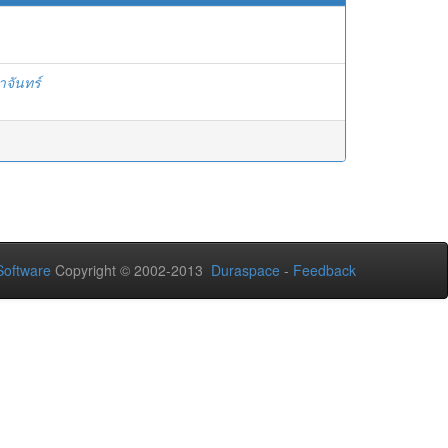
จันทร์
oftware
Copyright © 2002-2013
Duraspace
-
Feedback