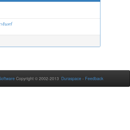
จันทร์
oftware
Copyright © 2002-2013
Duraspace
-
Feedback