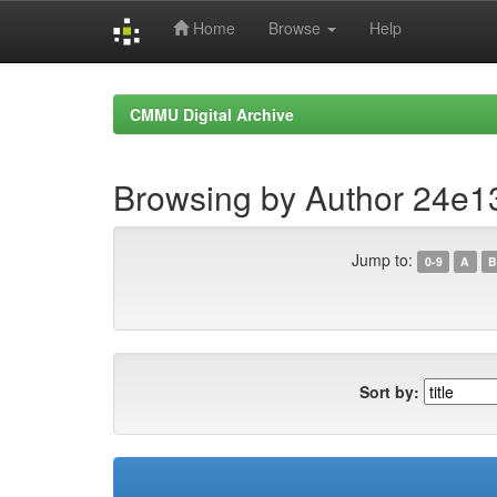
Home
Browse
Help
Skip
navigation
CMMU Digital Archive
Browsing by Author 24e1
Jump to:
0-9
A
B
Sort by: