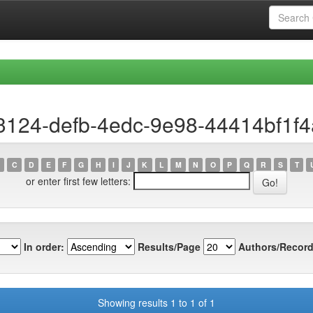
3124-defb-4edc-9e98-44414bf1f
C
D
E
F
G
H
I
J
K
L
M
N
O
P
Q
R
S
T
or enter first few letters:
In order:
Results/Page
Authors/Record
Showing results 1 to 1 of 1