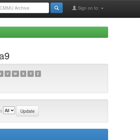
Sign on to:
4a9
U
V
W
X
Y
Z
: