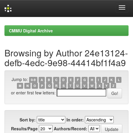
Skip
navigation
CMMU Digital Archive
Browsing by Author 24e13124-
defb-4edc-9e98-44414bf1f4a9
Jump to:
0-9
A
B
C
D
E
F
G
H
I
J
K
L
M
N
O
P
Q
R
S
T
U
V
W
X
Y
Z
or enter first few letters:
Sort by:
In order:
Results/Page
Authors/Record: