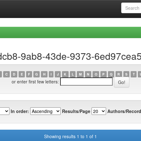
cdcb8-9ab8-43de-9373-6ed97cea
C
D
E
F
G
H
I
J
K
L
M
N
O
P
Q
R
S
T
or enter first few letters:
In order:
Results/Page
Authors/Record
Showing results 1 to 1 of 1