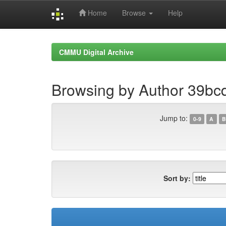
Home
Browse
Help
Skip
navigation
CMMU Digital Archive
Browsing by Author 39b
Jump to:
0-9
A
B
Sort by: