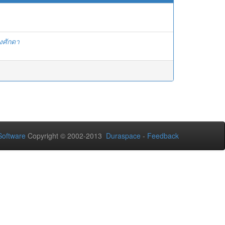
จงศักดา
oftware
Copyright © 2002-2013
Duraspace
-
Feedback