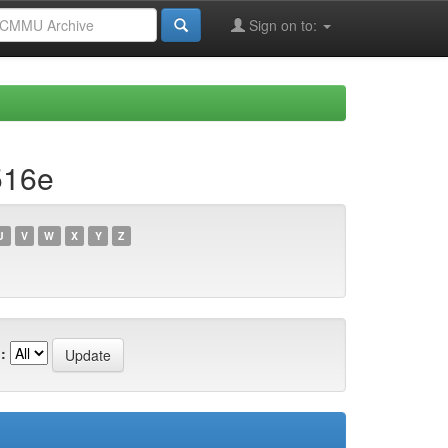
Sign on to:
516e
U
V
W
X
Y
Z
: