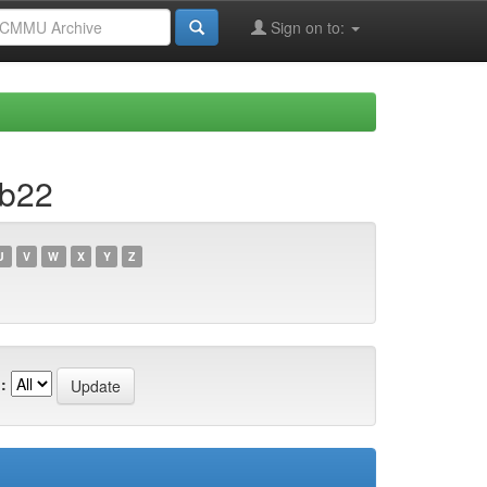
Sign on to:
9b22
U
V
W
X
Y
Z
: