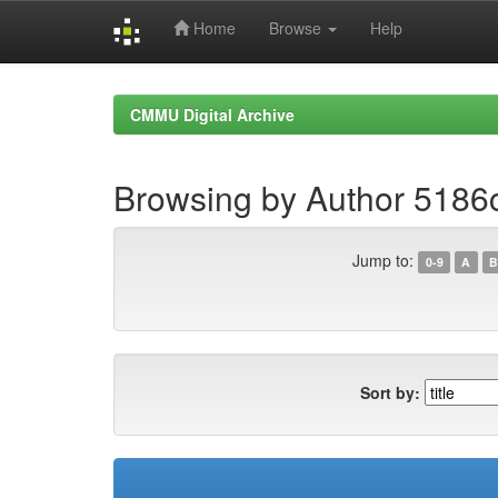
Home
Browse
Help
Skip
navigation
CMMU Digital Archive
Browsing by Author 518
Jump to:
0-9
A
B
Sort by: