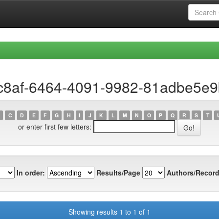
6c8af-6464-4091-9982-81adbe5e
C
D
E
F
G
H
I
J
K
L
M
N
O
P
Q
R
S
T
or enter first few letters:
In order:
Results/Page
Authors/Record
Showing results 1 to 1 of 1