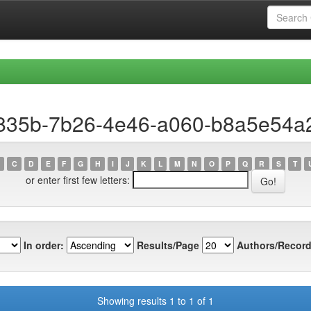
0835b-7b26-4e46-a060-b8a5e54a
C
D
E
F
G
H
I
J
K
L
M
N
O
P
Q
R
S
T
or enter first few letters:
In order:
Results/Page
Authors/Record
Showing results 1 to 1 of 1