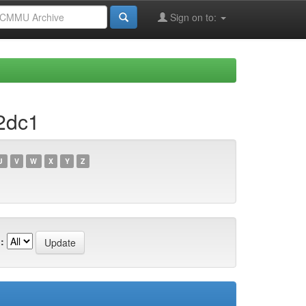
Sign on to:
2dc1
U
V
W
X
Y
Z
: