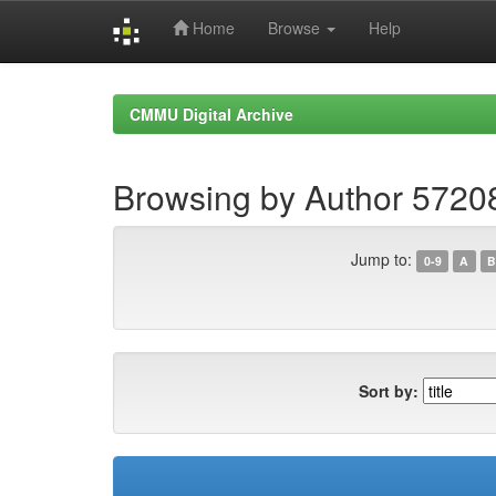
Home
Browse
Help
Skip
navigation
CMMU Digital Archive
Browsing by Author 572
Jump to:
0-9
A
B
Sort by: