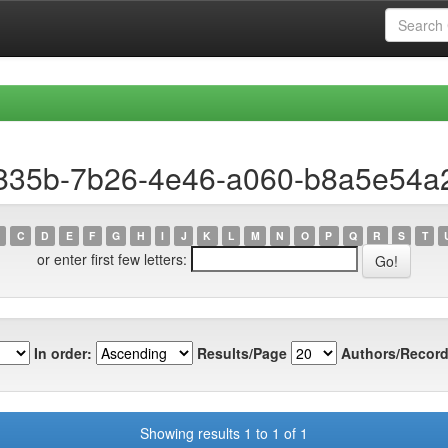
0835b-7b26-4e46-a060-b8a5e54a
C
D
E
F
G
H
I
J
K
L
M
N
O
P
Q
R
S
T
or enter first few letters:
In order:
Results/Page
Authors/Record
Showing results 1 to 1 of 1