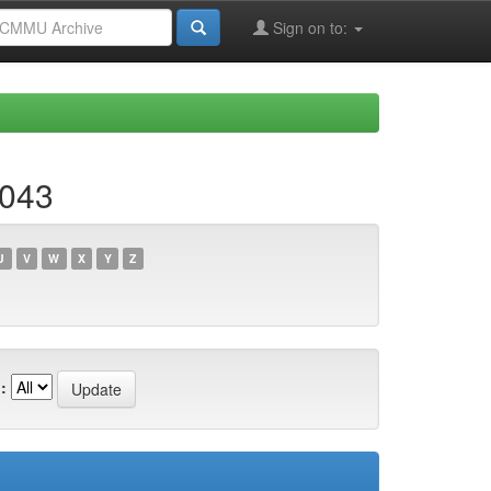
Sign on to:
c043
U
V
W
X
Y
Z
: