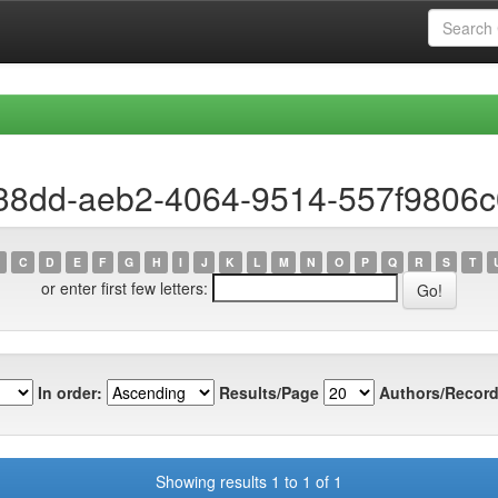
238dd-aeb2-4064-9514-557f9806
C
D
E
F
G
H
I
J
K
L
M
N
O
P
Q
R
S
T
or enter first few letters:
In order:
Results/Page
Authors/Record
Showing results 1 to 1 of 1