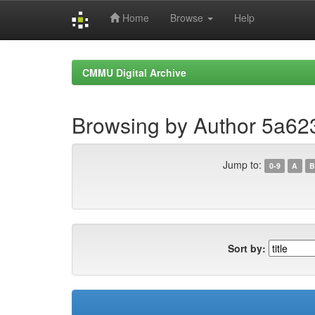
Home
Browse
Help
Skip
navigation
CMMU Digital Archive
Browsing by Author 5a6
Jump to:
0-9
A
B
Sort by: