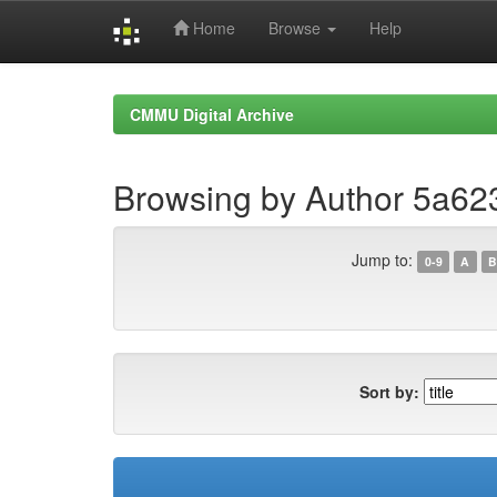
Home
Browse
Help
Skip
navigation
CMMU Digital Archive
Browsing by Author 5a6
Jump to:
0-9
A
B
Sort by: