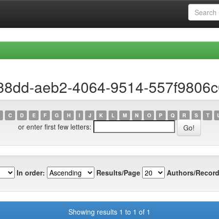
238dd-aeb2-4064-9514-557f9806
C
D
E
F
G
H
I
J
K
L
M
N
O
P
Q
R
S
T
or enter first few letters:
In order:
Results/Page
Authors/Record
Showing results 1 to 1 of 1