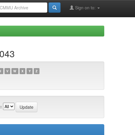
Sign on to:
c043
U
V
W
X
Y
Z
: