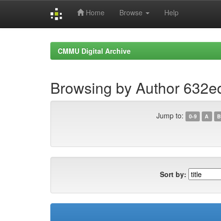
Home
Browse
Help
Skip
navigation
CMMU Digital Archive
Browsing by Author 632
Jump to:
0-9
A
B
Sort by: