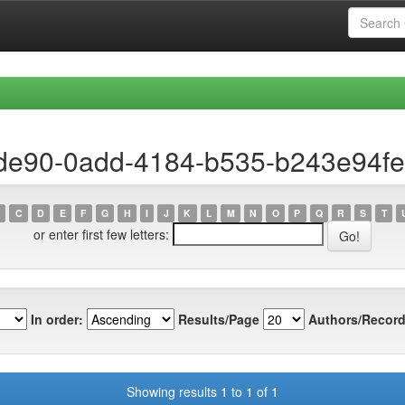
ede90-0add-4184-b535-b243e94f
C
D
E
F
G
H
I
J
K
L
M
N
O
P
Q
R
S
T
or enter first few letters:
In order:
Results/Page
Authors/Record
Showing results 1 to 1 of 1