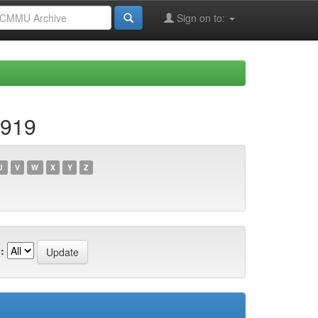
Sign on to:
e919
U
V
W
X
Y
Z
: