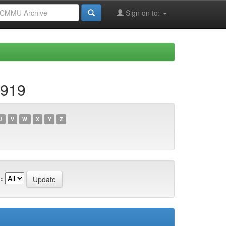
Sign on to:
e919
U
V
W
X
Y
Z
: