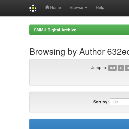
Home
Browse
Help
Skip
navigation
CMMU Digital Archive
Browsing by Author 632
Jump to:
0-9
A
B
Sort by: