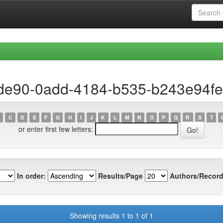
ede90-0add-4184-b535-b243e94f
C
D
E
F
G
H
I
J
K
L
M
N
O
P
Q
R
S
T
or enter first few letters:
In order:
Results/Page
Authors/Record
Showing results 1 to 1 of 1