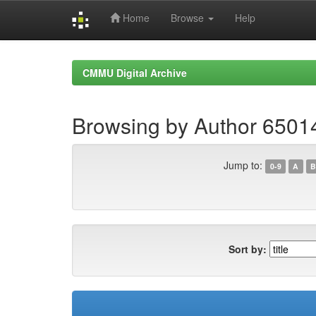
Home
Browse
Help
Skip
navigation
CMMU Digital Archive
Browsing by Author 650
Jump to:
0-9
A
B
Sort by: