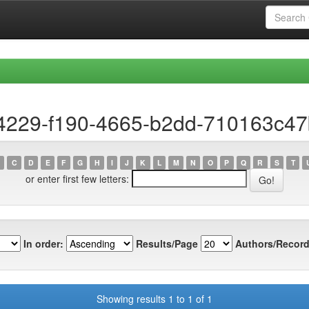
14229-f190-4665-b2dd-710163c4
C
D
E
F
G
H
I
J
K
L
M
N
O
P
Q
R
S
T
or enter first few letters:
In order:
Results/Page
Authors/Record
Showing results 1 to 1 of 1