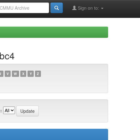
Sign on to:
7bc4
U
V
W
X
Y
Z
: