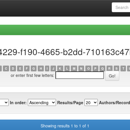
14229-f190-4665-b2dd-710163c4
C
D
E
F
G
H
I
J
K
L
M
N
O
P
Q
R
S
T
or enter first few letters:
In order:
Results/Page
Authors/Record
Showing results 1 to 1 of 1