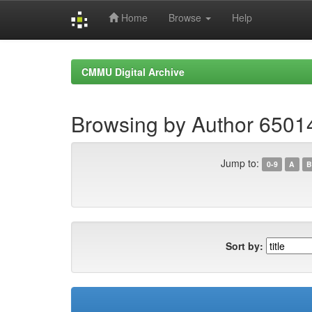
Home
Browse
Help
Skip
navigation
CMMU Digital Archive
Browsing by Author 650
Jump to:
0-9
A
B
Sort by: