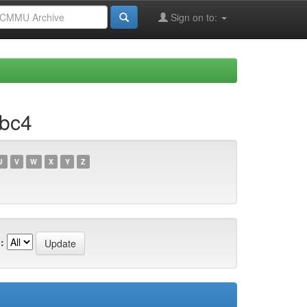
Sign on to:
7bc4
U
V
W
X
Y
Z
: