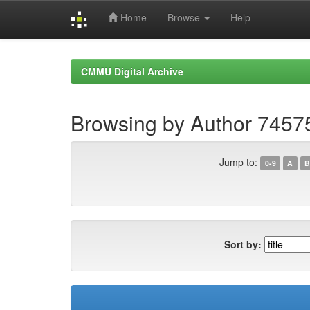
Home
Browse
Help
Skip
navigation
CMMU Digital Archive
Browsing by Author 7457
Jump to:
0-9
A
B
Sort by: