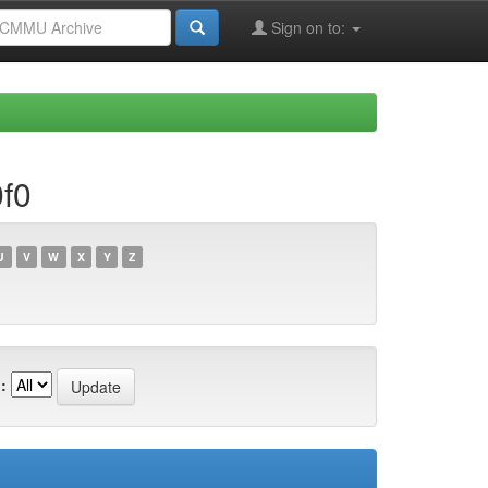
Sign on to:
f0
U
V
W
X
Y
Z
: