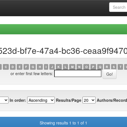
523d-bf7e-47a4-bc36-ceaa9f9470
C
D
E
F
G
H
I
J
K
L
M
N
O
P
Q
R
S
T
or enter first few letters:
In order:
Results/Page
Authors/Record
Showing results 1 to 1 of 1