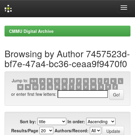
Skip
navigation
CMMU Digital Archive
Browsing by Author 7457523d-
bf7e-47a4-bc36-ceaa9f9470f0
Jump to:
0-9
A
B
C
D
E
F
G
H
I
J
K
L
M
N
O
P
Q
R
S
T
U
V
W
X
Y
Z
or enter first few letters:
Sort by:
In order:
Results/Page
Authors/Record: