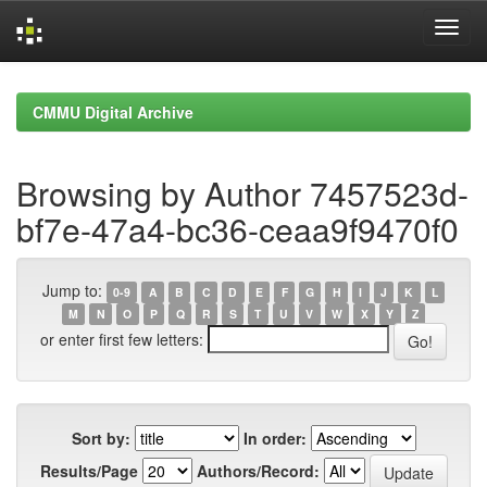
Skip
navigation
CMMU Digital Archive
Browsing by Author 7457523d-
bf7e-47a4-bc36-ceaa9f9470f0
Jump to:
0-9
A
B
C
D
E
F
G
H
I
J
K
L
M
N
O
P
Q
R
S
T
U
V
W
X
Y
Z
or enter first few letters:
Sort by:
In order:
Results/Page
Authors/Record: