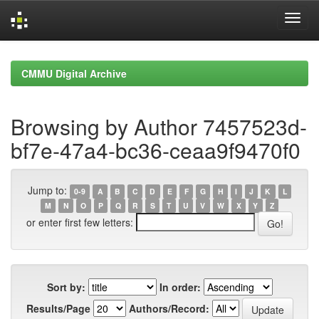
Skip
navigation
CMMU Digital Archive
Browsing by Author 7457523d-
bf7e-47a4-bc36-ceaa9f9470f0
Jump to:
0-9
A
B
C
D
E
F
G
H
I
J
K
L
M
N
O
P
Q
R
S
T
U
V
W
X
Y
Z
or enter first few letters:
Sort by:
In order:
Results/Page
Authors/Record: