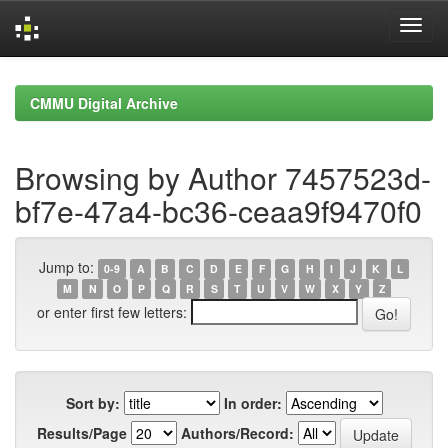
Skip
navigation
CMMU Digital Archive
Browsing by Author 7457523d-
bf7e-47a4-bc36-ceaa9f9470f0
Jump to:
0-9
A
B
C
D
E
F
G
H
I
J
K
L
M
N
O
P
Q
R
S
T
U
V
W
X
Y
Z
or enter first few letters:
Sort by:
In order:
Results/Page
Authors/Record: