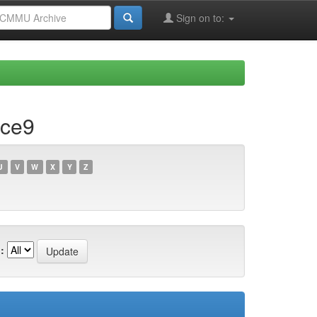
Sign on to:
5ce9
U
V
W
X
Y
Z
: