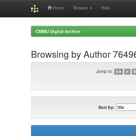
Home
Browse
Help
Skip
navigation
CMMU Digital Archive
Browsing by Author 764
Jump to:
0-9
A
B
Sort by: