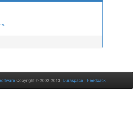
มาก
oftware
Copyright © 2002-2013
Duraspace
-
Feedback