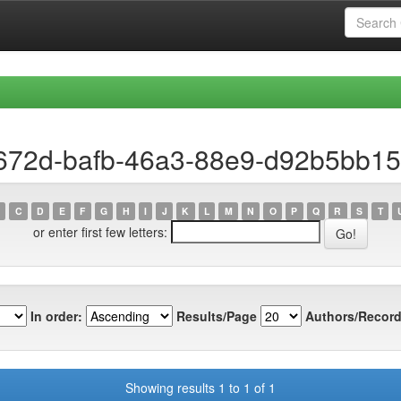
9672d-bafb-46a3-88e9-d92b5bb1
C
D
E
F
G
H
I
J
K
L
M
N
O
P
Q
R
S
T
or enter first few letters:
In order:
Results/Page
Authors/Record
Showing results 1 to 1 of 1