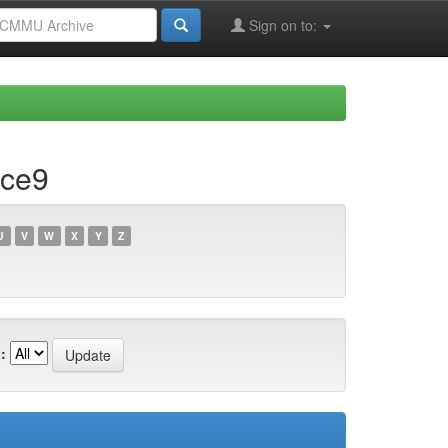
Sign on to:
5ce9
U
V
W
X
Y
Z
: