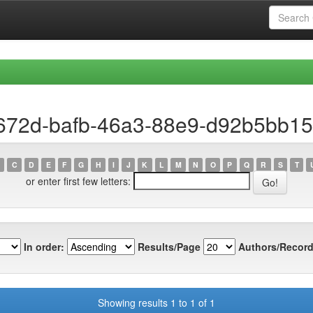
9672d-bafb-46a3-88e9-d92b5bb1
C
D
E
F
G
H
I
J
K
L
M
N
O
P
Q
R
S
T
or enter first few letters:
In order:
Results/Page
Authors/Record
Showing results 1 to 1 of 1