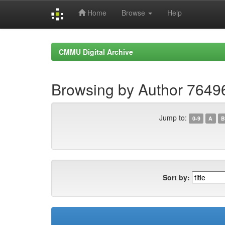
Home
Browse
Help
Skip
navigation
CMMU Digital Archive
Browsing by Author 764
Jump to:
0-9
A
B
Sort by: