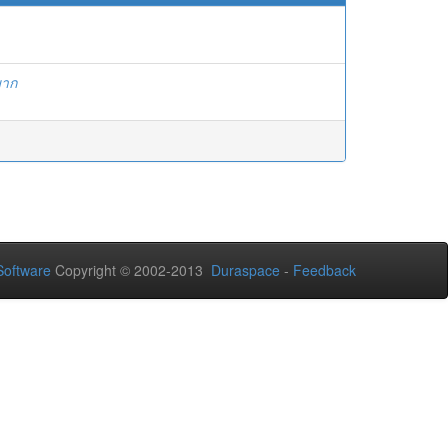
มาก
oftware
Copyright © 2002-2013
Duraspace
-
Feedback