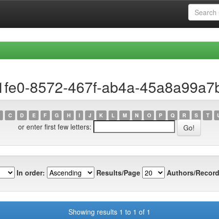
81fe0-8572-467f-ab4a-45a8a99a7
C
D
E
F
G
H
I
J
K
L
M
N
O
P
Q
R
S
T
or enter first few letters:
In order:
Results/Page
Authors/Record
Showing results 1 to 1 of 1