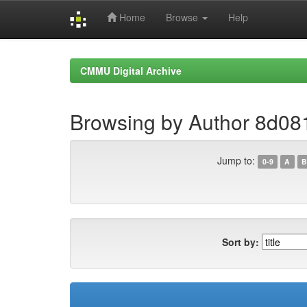
Home
Browse
Help
Skip
navigation
CMMU Digital Archive
Browsing by Author 8d0
Jump to:
0-9
A
B
Sort by: