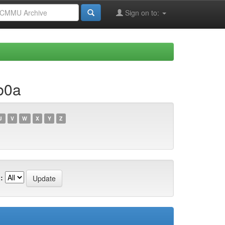
Sign on to:
b0a
U
V
W
X
Y
Z
: