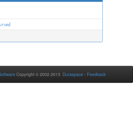
ภาคย์
oftware
Copyright © 2002-2013
Duraspace
-
Feedback