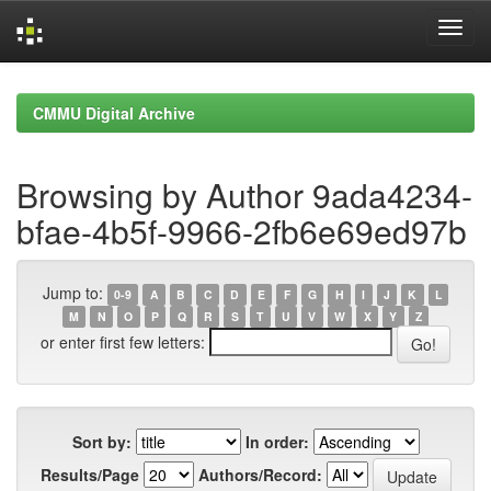
Skip
navigation
CMMU Digital Archive
Browsing by Author 9ada4234-
bfae-4b5f-9966-2fb6e69ed97b
Jump to:
0-9
A
B
C
D
E
F
G
H
I
J
K
L
M
N
O
P
Q
R
S
T
U
V
W
X
Y
Z
or enter first few letters:
Sort by:
In order:
Results/Page
Authors/Record: