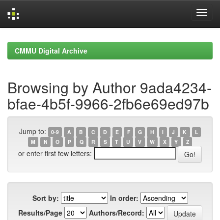
Skip
navigation
CMMU Digital Archive
Browsing by Author 9ada4234-
bfae-4b5f-9966-2fb6e69ed97b
Jump to:
0-9
A
B
C
D
E
F
G
H
I
J
K
L
M
N
O
P
Q
R
S
T
U
V
W
X
Y
Z
or enter first few letters:
Sort by:
In order:
Results/Page
Authors/Record: