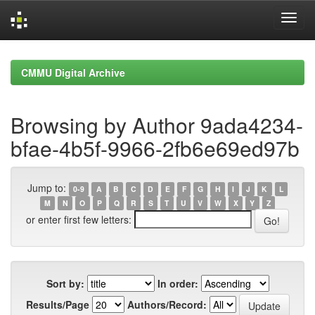
Skip
navigation
CMMU Digital Archive
Browsing by Author 9ada4234-
bfae-4b5f-9966-2fb6e69ed97b
Jump to:
0-9
A
B
C
D
E
F
G
H
I
J
K
L
M
N
O
P
Q
R
S
T
U
V
W
X
Y
Z
or enter first few letters:
Sort by:
In order:
Results/Page
Authors/Record: