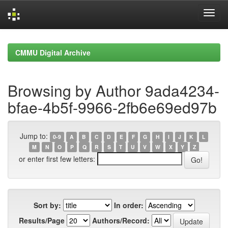
Skip
navigation
CMMU Digital Archive
Browsing by Author 9ada4234-
bfae-4b5f-9966-2fb6e69ed97b
Jump to:
0-9
A
B
C
D
E
F
G
H
I
J
K
L
M
N
O
P
Q
R
S
T
U
V
W
X
Y
Z
or enter first few letters:
Sort by:
In order:
Results/Page
Authors/Record: