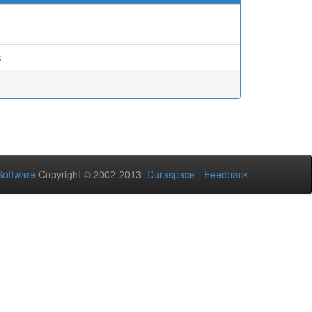
ว
oftware
Copyright © 2002-2013
Duraspace
-
Feedback