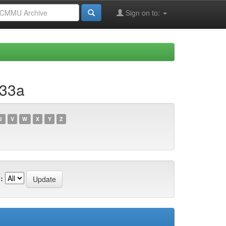
Sign on to:
133a
U
V
W
X
Y
Z
: