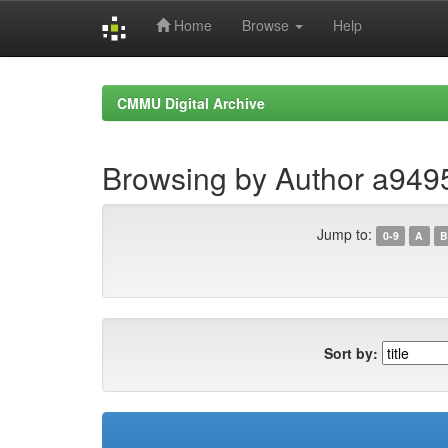
Home
Browse
Help
Skip
navigation
CMMU Digital Archive
Browsing by Author a94
Jump to:
0-9
A
B
Sort by: