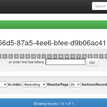
956d5-87a5-4ee6-bfee-d9b06ac4
C
D
E
F
G
H
I
J
K
L
M
N
O
P
Q
R
S
T
or enter first few letters:
In order:
Results/Page
Authors/Record
Showing results 1 to 1 of 1